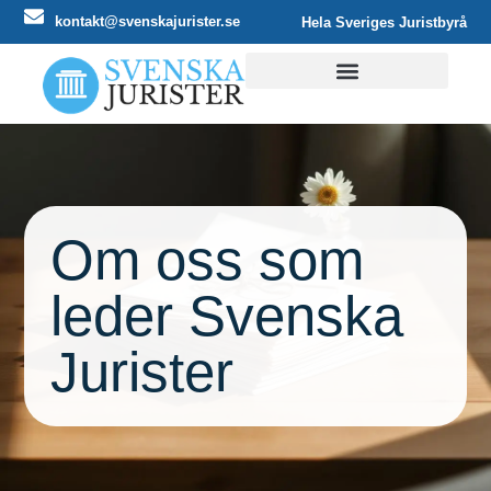
kontakt@svenskajurister.se
Hela Sveriges Juristbyrå
ANSLUT DIN BYRÅ
Om oss som
leder Svenska
Jurister