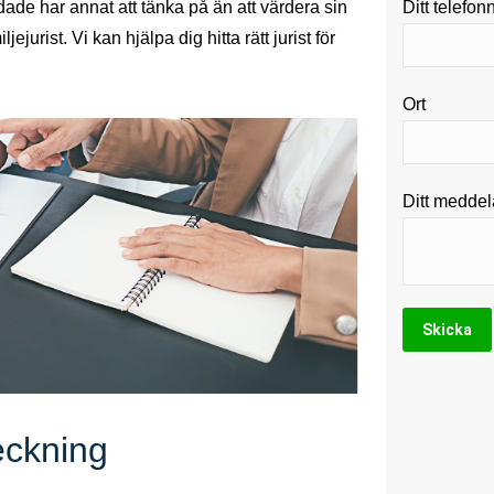
de har annat att tänka på än att värdera sin
Ditt telefon
ejurist. Vi kan hjälpa dig hitta rätt jurist för
Ort
Ditt medde
teckning