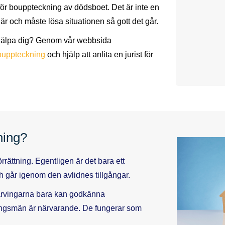
s för bouppteckning av dödsboet. Det är inte en
där och måste lösa situationen så gott det går.
se hjälpa dig? Genom vår webbsida
bouppteckning
och hjälp att anlita en jurist för
ning?
ättning. Egentligen är det bara ett
h går igenom den avlidnes tillgångar.
 arvingarna bara kan godkänna
tningsmän är närvarande. De fungerar som