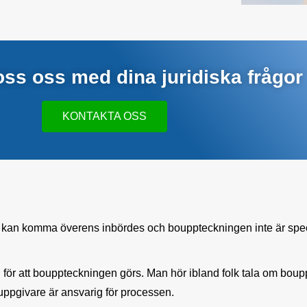
oss oss med dina juridiska frågor
KONTAKTA OSS
kan komma överens inbördes och bouppteckningen inte är spec
rig för att bouppteckningen görs. Man hör ibland folk tala om b
uppgivare är ansvarig för processen.