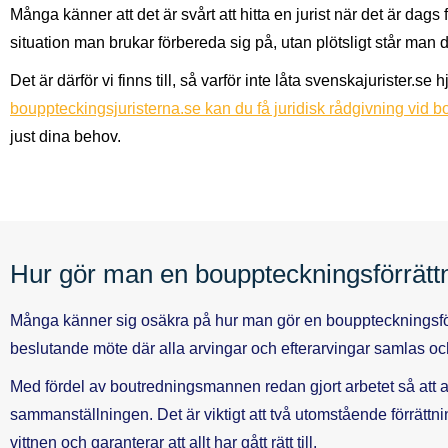
Många känner att det är svårt att hitta en jurist när det är dag
situation man brukar förbereda sig på, utan plötsligt står man 
Det är därför vi finns till, så varför inte låta svenskajurister.
bouppteckingsjuristerna.se kan du få juridisk rådgivning vid 
just dina behov.
Hur gör man en bouppteckningsförrätt
Många känner sig osäkra på hur man gör en bouppteckningsförr
beslutande möte där alla arvingar och efterarvingar samlas oc
Med fördel av boutredningsmannen redan gjort arbetet så att
sammanställningen. Det är viktigt att två utomstående förrät
vittnen och garanterar att allt har gått rätt till.