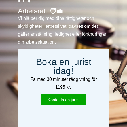
företag.
Arbetsrätt 🧑‍💼
Vi hjälper dig med dina rättigheter och
skyldigheter i arbetslivet, oavsett om det
gäller anställning, ledighet eller förändringar i
din arbetssituation.
Boka en jurist
idag!
Få med 30 minuter rådgivning för
1195 kr.
Kontakta en jurist