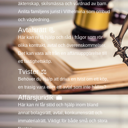
äktenskap, skilsmässa och vårdnad av barn.
Anlita familjens jurist i Vilhelmina som ombud
och vägledning.
Avtalsrätt 📃
Här kan ni få hjälp och råd i frågor som rör
olika kontrakt, avtal och överens­kommelser.
Det kan vara allt från en affärsuppgörelse till
ett fastighetsköp.
Tvister ⚖️
Behöver du hjälp att driva en tvist om ett köp,
en trasig vara eller ett avtal som inte hållits?
Affärsjuridik 💼
Här kan ni får stöd och hjälp inom bland
annat bolagsrätt, avtal, konkurrensrätt och
immaterialrätt. Viktigt för både små och stora