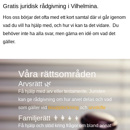
Gratis juridisk rådgivning i
Vilhelmina
.
Hos oss börjar det ofta med ett kort samtal där vi går igenom
vad du vill ha hjälp med, och hur vi kan ta det vidare.
Du
behöver inte ha alla svar, men gärna en idé om vad det
gäller.
Våra rättsområden
Arvsrätt 🌿
Få hjälp med arv eller testamente. Juristen
kan ge rådgivning om hur arvet delas och vad
som gäller vid
bouppteckning
och
arvskifte
.
Familjerätt 👨‍👩‍👧‍👦
Få hjälp och stöd kring frågor om bland annat