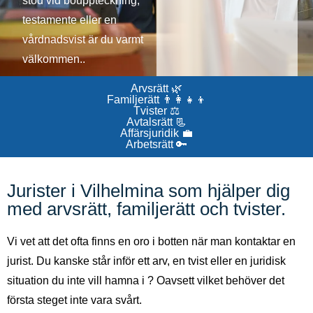
stöd vid bouppteckning,
testamente eller en
vårdnadsvist är du varmt
välkommen..
Arvsrätt 🌿
Familjerätt 👨‍👩‍👧‍👦
Tvister ⚖️
Avtalsrätt 📃
Affärsjuridik 💼
Arbetsrätt 🔑
Jurister i Vilhelmina som hjälper dig
med arvsrätt, familjerätt och tvister.
Vi vet att det ofta finns en oro i botten när man kontaktar en
jurist. Du kanske står inför ett arv, en tvist eller en juridisk
situation du inte vill hamna i ? Oavsett vilket behöver det
första steget inte vara svårt.